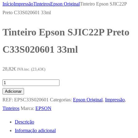
Início
Impressão
Tinteiros
Epson Original
Tinteiro Epson SJIC22P
Preto C33S020601 33ml
Tinteiro Epson SJIC22P Preto
C33S020601 33ml
28,82
€
IVA inc. (
23,43
€
)
Quantidade
de
Adicionar
Tinteiro
REF:
EPSC33S020601
Categorias:
Epson Original
,
Impressão
,
Epson
Tinteiros
Marca:
EPSON
SJIC22P
Descrição
Preto
Informação adicional
C33S020601