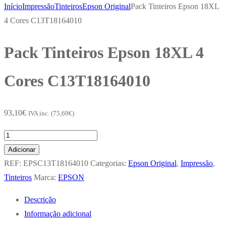
Início
Impressão
Tinteiros
Epson Original
Pack Tinteiros Epson 18XL
4 Cores C13T18164010
Pack Tinteiros Epson 18XL 4
Cores C13T18164010
93,10
€
IVA inc. (
75,69
€
)
Quantidade
de
Adicionar
Pack
REF:
EPSC13T18164010
Categorias:
Epson Original
,
Impressão
,
Tinteiros
Tinteiros
Marca:
EPSON
Epson
Descrição
18XL
Informação adicional
4