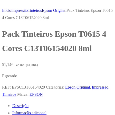
Início
Impressão
Tinteiros
Epson Original
Pack Tinteiros Epson T0615
4 Cores C13T06154020 8ml
Pack Tinteiros Epson T0615 4
Cores C13T06154020 8ml
51,14
€
IVA inc. (
41,58
€
)
Esgotado
REF:
EPSC13T06154020
Categorias:
Epson Original
,
Impressão
,
Tinteiros
Marca:
EPSON
Descrição
Informação adicional