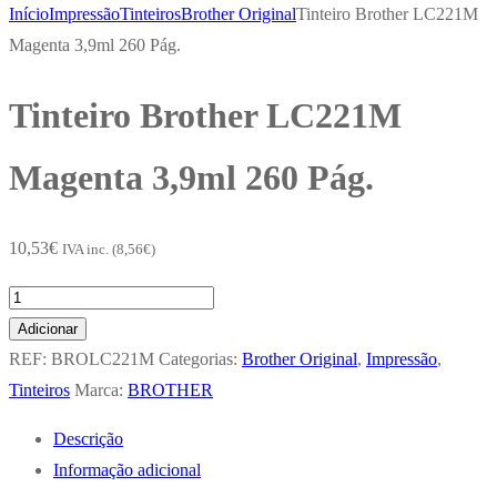
Início
Impressão
Tinteiros
Brother Original
Tinteiro Brother LC221M
Magenta 3,9ml 260 Pág.
Tinteiro Brother LC221M
Magenta 3,9ml 260 Pág.
10,53
€
IVA inc. (
8,56
€
)
Quantidade
de
Adicionar
Tinteiro
REF:
BROLC221M
Categorias:
Brother Original
,
Impressão
,
Brother
Tinteiros
Marca:
BROTHER
LC221M
Descrição
Magenta
Informação adicional
3,9ml