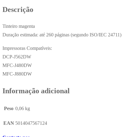
260
Descrição
Pág.
Tinteiro magenta
Duração estimada: até 260 páginas (segundo ISO/IEC 24711)
Impressoras Compatíveis:
DCP-J562DW
MFC-J480DW
MFC-J880DW
Informação adicional
Peso
0,06 kg
EAN
5014047567124