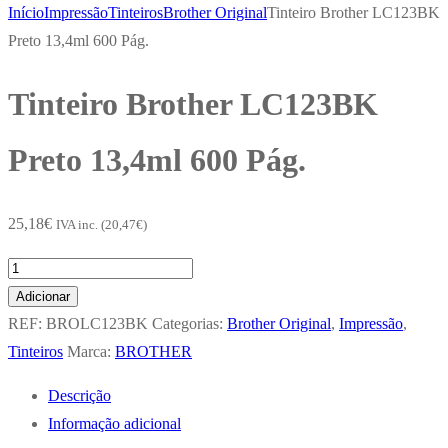
Início
Impressão
Tinteiros
Brother Original
Tinteiro Brother LC123BK
Preto 13,4ml 600 Pág.
Tinteiro Brother LC123BK
Preto 13,4ml 600 Pág.
25,18
€
IVA inc. (
20,47
€
)
Quantidade
de
Adicionar
Tinteiro
REF:
BROLC123BK
Categorias:
Brother Original
,
Impressão
,
Brother
Tinteiros
Marca:
BROTHER
LC123BK
Descrição
Preto
Informação adicional
13,4ml