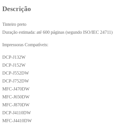
600
Descrição
Pág.
Tinteiro preto
Duração estimada: até 600 páginas (segundo ISO/IEC 24711)
Impressoras Compatíveis:
DCP-J132W
DCP-J152W
DCP-J552DW
DCP-J752DW
MFC-J470DW
MFC-J650DW
MFC-J870DW
DCP-J4110DW
MFC-J4410DW