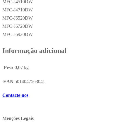
MFC-J4510DW
MFC-J4710DW
MFC-J6520DW
MFC-J6720DW
MFC-J6920DW
Informação adicional
Peso
0,07 kg
EAN
5014047563041
Contacte-nos
Menções Legais