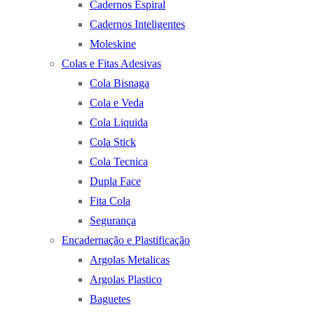
Cadernos Espiral
Cadernos Inteligentes
Moleskine
Colas e Fitas Adesivas
Cola Bisnaga
Cola e Veda
Cola Liquida
Cola Stick
Cola Tecnica
Dupla Face
Fita Cola
Segurança
Encadernação e Plastificação
Argolas Metalicas
Argolas Plastico
Baguetes