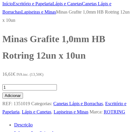
Início
Escritório e Papelaria
Lápis e Canetas
Canetas Lápis e
Borrachas
Lapiseiras e Minas
Minas Grafite 1,0mm HB Rotring 12un
x 10un
Minas Grafite 1,0mm HB
Rotring 12un x 10un
16,61
€
IVA inc. (
13,50
€
)
Quantidade
de
Adicionar
Minas
REF:
1351019
Categorias:
Canetas Lápis e Borrachas
,
Escritório e
Grafite
Papelaria
,
Lápis e Canetas
,
Lapiseiras e Minas
Marca:
ROTRING
1,0mm
Descrição
HB