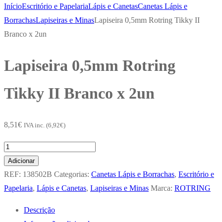
Início
Escritório e Papelaria
Lápis e Canetas
Canetas Lápis e
Borrachas
Lapiseiras e Minas
Lapiseira 0,5mm Rotring Tikky II
Branco x 2un
Lapiseira 0,5mm Rotring
Tikky II Branco x 2un
8,51
€
IVA inc. (
6,92
€
)
Quantidade
de
Adicionar
Lapiseira
REF:
138502B
Categorias:
Canetas Lápis e Borrachas
,
Escritório e
0,5mm
Papelaria
,
Lápis e Canetas
,
Lapiseiras e Minas
Marca:
ROTRING
Rotring
Descrição
Tikky