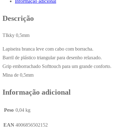
Informação adicional
II
Branco
Descrição
x
2un
TIkky 0,5mm
Lapiseira branca leve com cabo com borracha.
Barril de plástico triangular para desenho relaxado.
Grip emborrachado Softtouch para um grande conforto.
Mina de 0,5mm
Informação adicional
Peso
0,04 kg
EAN
4006856502152