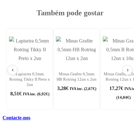
Também pode gostar
‹
›
Lapiseira 0,5mm
Minas Grafite 0,5mm
Minas Grafite 0,5mm
Rotring Tikky II Preto x
HB Rotring 12un x 2un
Rotring 12un x 10u
2un
3,28
€
17,27
€
IVA inc. (
2,67
€
)
IVA inc.
8,51
€
IVA inc. (
6,92
€
)
(
14,04
€
)
Contacte-nos