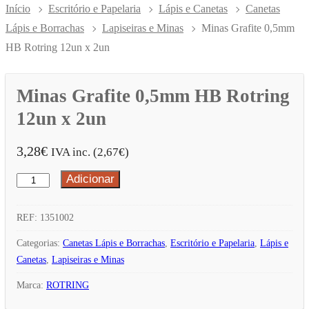
Início
Escritório e Papelaria
Lápis e Canetas
Canetas
Lápis e Borrachas
Lapiseiras e Minas
Minas Grafite 0,5mm
HB Rotring 12un x 2un
Minas Grafite 0,5mm HB Rotring
12un x 2un
3,28
€
IVA inc. (
2,67
€
)
Adicionar
Quantidade
de
Minas
REF:
1351002
Grafite
Categorias:
Canetas Lápis e Borrachas
,
Escritório e Papelaria
,
Lápis e
0,5mm
Canetas
,
Lapiseiras e Minas
HB
Marca:
ROTRING
Rotring