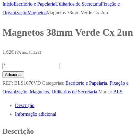
Início
Escritório e Papelaria
Utilitarios de Secretaria
Fixação e
Organização
Magnetos
Magnetos 38mm Verde Cx 2un
Magnetos 38mm Verde Cx 2un
1,62
€
IVA inc. (
1,32
€
)
Quantidade
de
Adicionar
Magnetos
REF:
BLS1070VD
Categorias:
Escritório e Papelaria
,
Fixação e
38mm
Organização
,
Magnetos
,
Utilitarios de Secretaria
Marca:
BLS
Verde
Descrição
Cx
Informação adicional
2un
Descrição