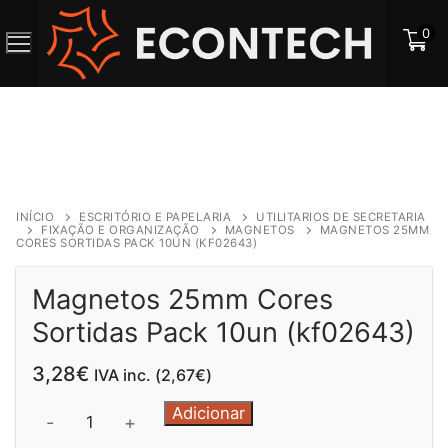
Saltar
0
para
o
conteúdo
INÍCIO
ESCRITÓRIO E PAPELARIA
UTILITARIOS DE SECRETARIA
FIXAÇÃO E ORGANIZAÇÃO
MAGNETOS
MAGNETOS 25MM
CORES SORTIDAS PACK 10UN (KF02643)
Magnetos 25mm Cores
Sortidas Pack 10un (kf02643)
3,28
€
IVA inc. (
2,67
€
)
Quantidade
Adicionar
-
+
de