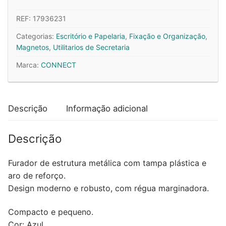
Magnetos
REF:
17936231
25mm
Cores
Categorias:
Escritório e Papelaria
,
Fixação e Organização
,
Sortidas
Magnetos
,
Utilitarios de Secretaria
Pack
Marca:
CONNECT
10un
(kf02643)
Descrição
Informação adicional
Descrição
Furador de estrutura metálica com tampa plástica e
aro de reforço.
Design moderno e robusto, com régua marginadora.
Compacto e pequeno.
Cor: Azul