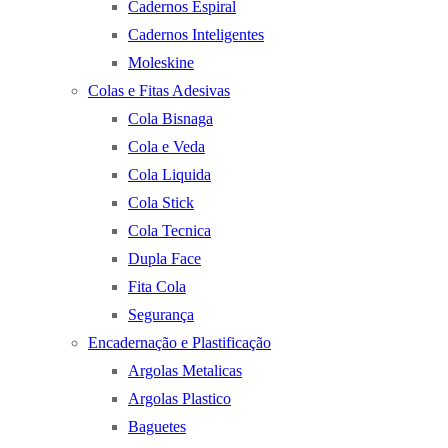
Cadernos Espiral
Cadernos Inteligentes
Moleskine
Colas e Fitas Adesivas
Cola Bisnaga
Cola e Veda
Cola Liquida
Cola Stick
Cola Tecnica
Dupla Face
Fita Cola
Segurança
Encadernação e Plastificação
Argolas Metalicas
Argolas Plastico
Baguetes