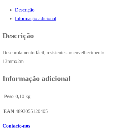
13mmx2m
Descrição
Dispensador
Informação adicional
Eagle
Cx
Descrição
Expositor
6un
Desenrolamento fácil, resistentes ao envelhecimento.
13mmx2m
Informação adicional
Peso
0,10 kg
EAN
4893055120405
Contacte-nos