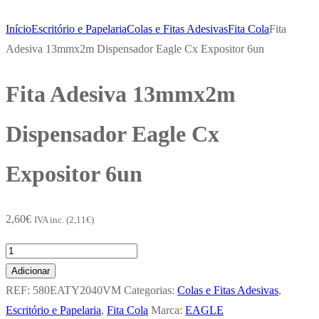
Início
Escritório e Papelaria
Colas e Fitas Adesivas
Fita Cola
Fita
Adesiva 13mmx2m Dispensador Eagle Cx Expositor 6un
Fita Adesiva 13mmx2m
Dispensador Eagle Cx
Expositor 6un
2,60
€
IVA inc. (
2,11
€
)
Quantidade
de
Adicionar
Fita
REF:
580EATY2040VM
Categorias:
Colas e Fitas Adesivas
,
Adesiva
Escritório e Papelaria
,
Fita Cola
Marca:
EAGLE