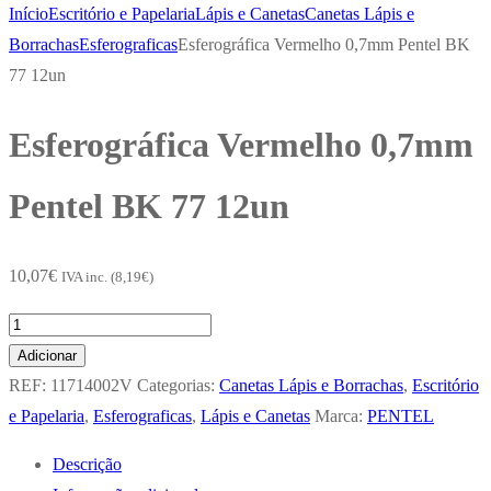
Início
Escritório e Papelaria
Lápis e Canetas
Canetas Lápis e
Borrachas
Esferograficas
Esferográfica Vermelho 0,7mm Pentel BK
77 12un
Esferográfica Vermelho 0,7mm
Pentel BK 77 12un
10,07
€
IVA inc. (
8,19
€
)
Quantidade
de
Adicionar
Esferográfica
REF:
11714002V
Categorias:
Canetas Lápis e Borrachas
,
Escritório
Vermelho
e Papelaria
,
Esferograficas
,
Lápis e Canetas
Marca:
PENTEL
0,7mm
Descrição
Pentel