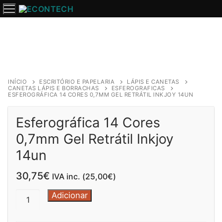
Saltar
para
o
conteúdo
INÍCIO
ESCRITÓRIO E PAPELARIA
LÁPIS E CANETAS
CANETAS LÁPIS E BORRACHAS
ESFEROGRAFICAS
ESFEROGRÁFICA 14 CORES 0,7MM GEL RETRÁTIL INKJOY 14UN
Esferográfica 14 Cores
0,7mm Gel Retrátil Inkjoy
14un
30,75
€
IVA inc. (
25,00
€
)
Quantidade
Adicionar
de
Esferográfica