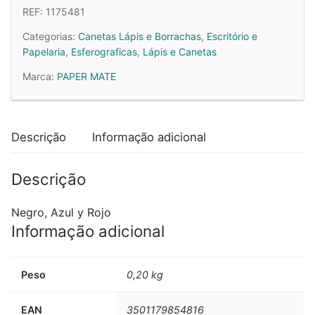
REF:
1175481
14
Cores
Categorias:
Canetas Lápis e Borrachas
,
Escritório e
0,7mm
Papelaria
,
Esferograficas
,
Lápis e Canetas
Gel
Marca:
PAPER MATE
Retrátil
Inkjoy
14un
Descrição
Informação adicional
Descrição
Negro, Azul y Rojo
Informação adicional
Peso
0,20 kg
EAN
3501179854816