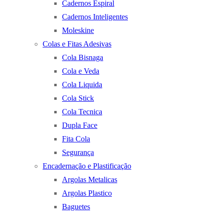
Cadernos Espiral
Cadernos Inteligentes
Moleskine
Colas e Fitas Adesivas
Cola Bisnaga
Cola e Veda
Cola Liquida
Cola Stick
Cola Tecnica
Dupla Face
Fita Cola
Segurança
Encadernação e Plastificação
Argolas Metalicas
Argolas Plastico
Baguetes