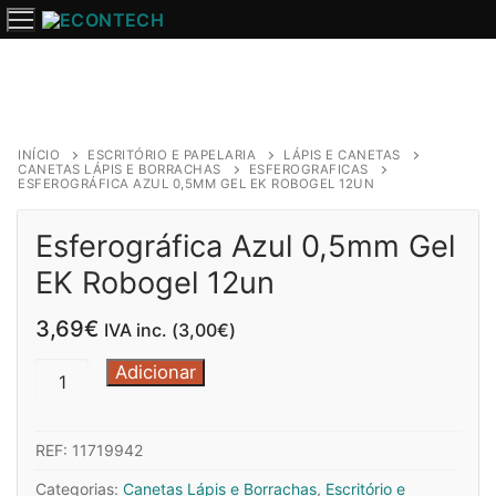
Saltar
para
o
conteúdo
INÍCIO
ESCRITÓRIO E PAPELARIA
LÁPIS E CANETAS
CANETAS LÁPIS E BORRACHAS
ESFEROGRAFICAS
ESFEROGRÁFICA AZUL 0,5MM GEL EK ROBOGEL 12UN
Esferográfica Azul 0,5mm Gel
EK Robogel 12un
3,69
€
IVA inc. (
3,00
€
)
Quantidade
Adicionar
de
Esferográfica
REF:
11719942
Azul
0,5mm
Categorias:
Canetas Lápis e Borrachas
,
Escritório e