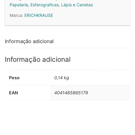
Gel
Papelaria
,
Esferograficas
,
Lápis e Canetas
EK
Marca:
ERICHKRAUSE
Robogel
12un
Informação adicional
Informação adicional
Peso
0,14 kg
EAN
4041485865179