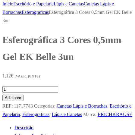
Início
Escritório e Papelaria
Lápis e Canetas
Canetas Lápis e
Borrachas
Esferograficas
Esferográfica 3 Cores 0,5mm Gel EK Belle
3un
Esferográfica 3 Cores 0,5mm
Gel EK Belle 3un
1,12
€
IVA inc. (
0,91
€
)
Quantidade
de
Adicionar
Esferográfica
REF:
11717743
Categorias:
Canetas Lápis e Borrachas
,
Escritório e
3
Papelaria
,
Esferograficas
,
Lápis e Canetas
Marca:
ERICHKRAUSE
Cores
Descrição
0,5mm