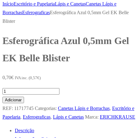
Início
Escritório e Papelaria
Lápis e Canetas
Canetas Lápis e
Borrachas
Esferograficas
Esferográfica Azul 0,5mm Gel EK Belle
Blister
Esferográfica Azul 0,5mm Gel
EK Belle Blister
0,70
€
IVA inc. (
0,57
€
)
Quantidade
de
Adicionar
Esferográfica
REF:
11717745
Categorias:
Canetas Lápis e Borrachas
,
Escritório e
Azul
Papelaria
,
Esferograficas
,
Lápis e Canetas
Marca:
ERICHKRAUSE
0,5mm
Descrição
Gel