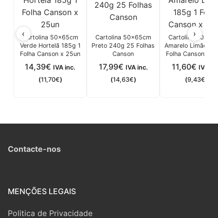
‹
›
Cartolina 50x65cm
Cartolina 50x65cm
Cartolina 50x65
Verde Hortelã 185g 1
Preto 240g 25 Folhas
Amarelo Limão 18
Folha Canson x 25un
Canson
Folha Canson x 2
14,39
€
17,99
€
11,60
€
IVA inc.
IVA inc.
IVA inc
(
11,70
€
)
(
14,63
€
)
(
9,43
€
)
Contacte-nos
MENÇÕES LEGAIS
Politica de Privacidade