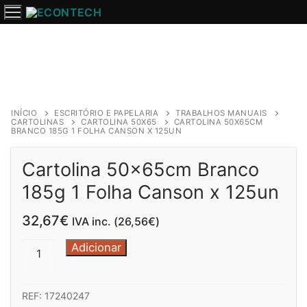
Saltar
para
o
conteúdo
INÍCIO
ESCRITÓRIO E PAPELARIA
TRABALHOS MANUAIS
CARTOLINAS
CARTOLINA 50X65
CARTOLINA 50X65CM
BRANCO 185G 1 FOLHA CANSON X 125UN
Cartolina 50x65cm Branco
185g 1 Folha Canson x 125un
32,67
€
IVA inc. (
26,56
€
)
Quantidade
Adicionar
de
Cartolina
REF:
17240247
50x65cm