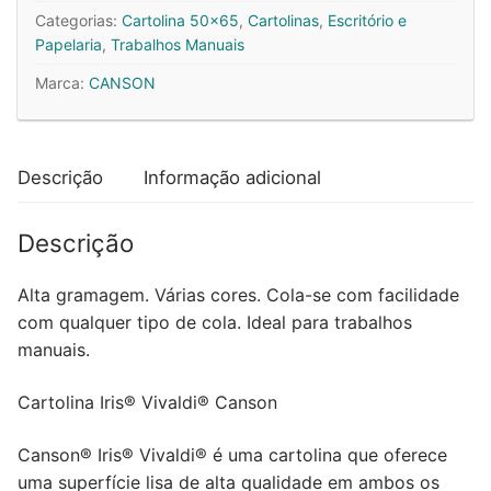
Branco
Categorias:
Cartolina 50x65
,
Cartolinas
,
Escritório e
185g
Papelaria
,
Trabalhos Manuais
1
Marca:
CANSON
Folha
Canson
x
Descrição
Informação adicional
125un
Descrição
Alta gramagem. Várias cores. Cola-se com facilidade
com qualquer tipo de cola. Ideal para trabalhos
manuais.
Cartolina Iris® Vivaldi® Canson
Canson® Iris® Vivaldi® é uma cartolina que oferece
uma superfície lisa de alta qualidade em ambos os