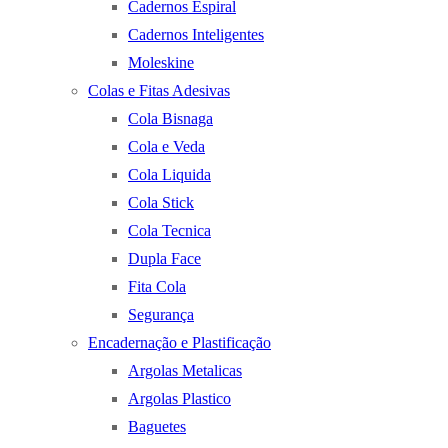
Cadernos Espiral
Cadernos Inteligentes
Moleskine
Colas e Fitas Adesivas
Cola Bisnaga
Cola e Veda
Cola Liquida
Cola Stick
Cola Tecnica
Dupla Face
Fita Cola
Segurança
Encadernação e Plastificação
Argolas Metalicas
Argolas Plastico
Baguetes