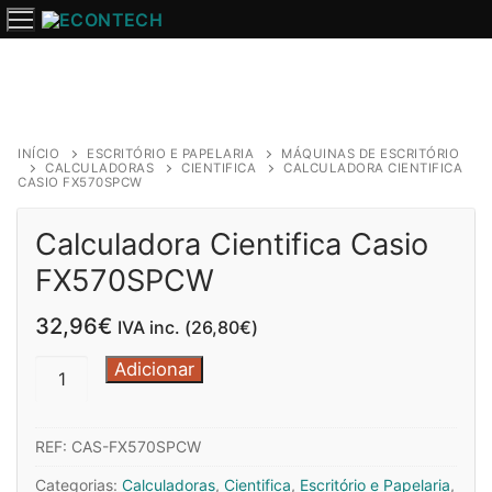
Saltar
para
o
conteúdo
INÍCIO
ESCRITÓRIO E PAPELARIA
MÁQUINAS DE ESCRITÓRIO
CALCULADORAS
CIENTIFICA
CALCULADORA CIENTIFICA
CASIO FX570SPCW
Calculadora Cientifica Casio
FX570SPCW
32,96
€
IVA inc. (
26,80
€
)
Quantidade
Adicionar
de
Calculadora
REF:
CAS-FX570SPCW
Cientifica
Casio
Categorias:
Calculadoras
,
Cientifica
,
Escritório e Papelaria
,