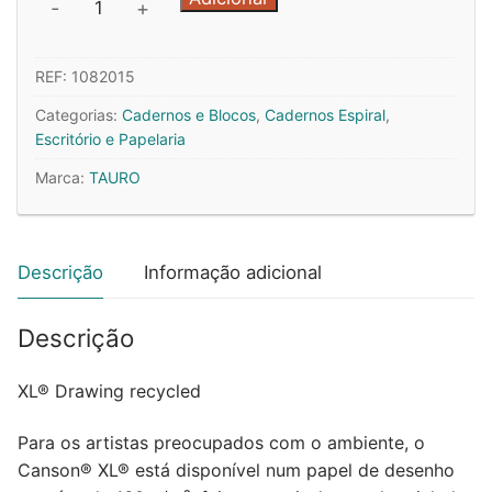
-
+
de
Caderno
REF:
1082015
Espiral
A5
Categorias:
Cadernos e Blocos
,
Cadernos Espiral
,
Quadriculado
Escritório e Papelaria
Tauro
Marca:
TAURO
Sortido
(2785)
10un
Descrição
Informação adicional
Descrição
XL® Drawing recycled
Para os artistas preocupados com o ambiente, o
Canson® XL® está disponível num papel de desenho