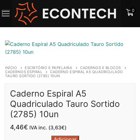
Saltar
0
para
o
conteúdo
INÍCIO
ESCRITÓRIO E PAPELARIA
CADERNOS E BLOCOS
CADERNOS ESPIRAL
CADERNO ESPIRAL A5 QUADRICULADO
TAURO SORTIDO (2785) 10UN
Caderno Espiral A5
Quadriculado Tauro Sortido
(2785) 10un
4,46
€
IVA inc. (
3,63
€
)
Quantidade
Adicionar