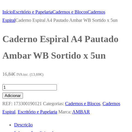
Início
Escritório e Papelaria
Cadernos e Blocos
Cadernos
Espiral
Caderno Espiral A4 Pautado Ambar WB Sortido x 5un
Caderno Espiral A4 Pautado
Ambar WB Sortido x 5un
16,84
€
IVA inc. (
13,69
€
)
Quantidade
de
Adicionar
Caderno
REF:
173300190121
Categorias:
Cadernos e Blocos
,
Cadernos
Espiral
Espiral
,
Escritório e Papelaria
Marca:
AMBAR
A4
Descrição
Pautado