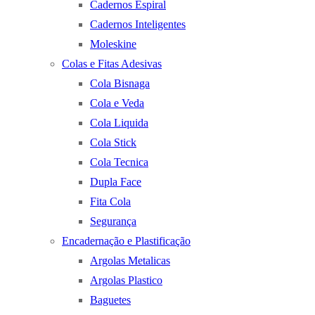
Cadernos Espiral
Cadernos Inteligentes
Moleskine
Colas e Fitas Adesivas
Cola Bisnaga
Cola e Veda
Cola Liquida
Cola Stick
Cola Tecnica
Dupla Face
Fita Cola
Segurança
Encadernação e Plastificação
Argolas Metalicas
Argolas Plastico
Baguetes