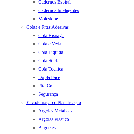
Cadernos Espiral
Cadernos Inteligentes
Moleskine
Colas e Fitas Adesivas
Cola Bisnaga
Cola e Veda
Cola Liquida
Cola Stick
Cola Tecnica
Dupla Face
Fita Cola
Segurança
Encadernação e Plastificação
Argolas Metalicas
Argolas Plastico
Baguetes