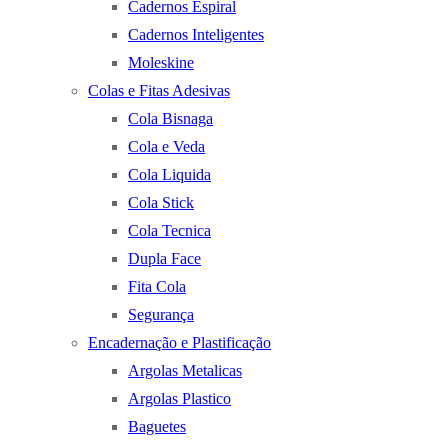
Cadernos Espiral
Cadernos Inteligentes
Moleskine
Colas e Fitas Adesivas
Cola Bisnaga
Cola e Veda
Cola Liquida
Cola Stick
Cola Tecnica
Dupla Face
Fita Cola
Segurança
Encadernação e Plastificação
Argolas Metalicas
Argolas Plastico
Baguetes