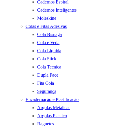
Cadernos Espiral
Cadernos Inteligentes
Moleskine
Colas e Fitas Adesivas
Cola Bisnaga
Cola e Veda
Cola Liquida
Cola Stick
Cola Tecnica
Dupla Face
Fita Cola
Segurança
Encadernação e Plastificação
Argolas Metalicas
Argolas Plastico
Baguetes