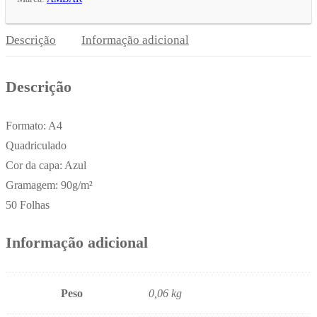
PP
Ambar
Descrição
Informação adicional
Azul
50Fls
Descrição
x
6un
Formato: A4
Quadriculado
Cor da capa: Azul
Gramagem: 90g/m²
50 Folhas
Informação adicional
Peso
0,06 kg