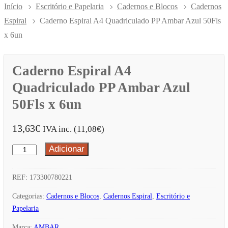
Início
Escritório e Papelaria
Cadernos e Blocos
Cadernos
Espiral
Caderno Espiral A4 Quadriculado PP Ambar Azul 50Fls
x 6un
Caderno Espiral A4
Quadriculado PP Ambar Azul
50Fls x 6un
13,63
€
IVA inc. (
11,08
€
)
Adicionar
Quantidade
de
Caderno
REF:
173300780221
Espiral
Categorias:
Cadernos e Blocos
,
Cadernos Espiral
,
Escritório e
A4
Papelaria
Quadriculado
Marca:
AMBAR