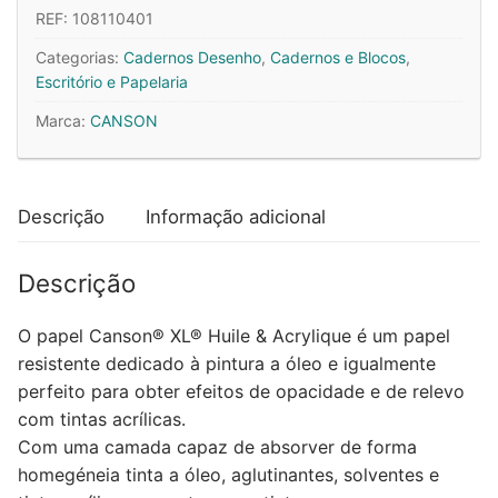
REF:
108110401
Espiralado
Canson
Categorias:
Cadernos Desenho
,
Cadernos e Blocos
,
XL
Escritório e Papelaria
Óleo
Marca:
CANSON
e
Acrílico
A4
Descrição
Informação adicional
290gr
30
Fls
Descrição
O papel Canson® XL® Huile & Acrylique é um papel
resistente dedicado à pintura a óleo e igualmente
perfeito para obter efeitos de opacidade e de relevo
com tintas acrílicas.
Com uma camada capaz de absorver de forma
homegéneia tinta a óleo, aglutinantes, solventes e