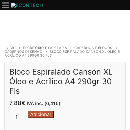
Saltar
para
o
conteúdo
INÍCIO
ESCRITÓRIO E PAPELARIA
CADERNOS E BLOCOS
CADERNOS DESENHO
BLOCO ESPIRALADO CANSON XL ÓLEO E
ACRÍLICO A4 290GR 30 FLS
Bloco Espiralado Canson XL
Óleo e Acrílico A4 290gr 30
Fls
7,88
€
IVA inc. (
6,41
€
)
Quantidade
Adicionar
de
Bloco