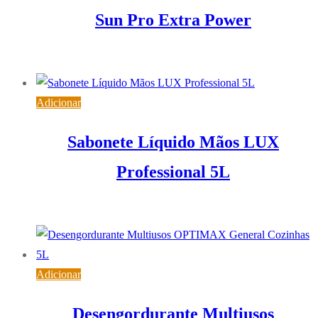
Sun Pro Extra Power
61,87
€
IVA inc. (
50,30
€
)
Adicionar
Sabonete Líquido Mãos LUX
Professional 5L
15,83
€
IVA inc. (
12,87
€
)
Adicionar
Desengordurante Multiusos