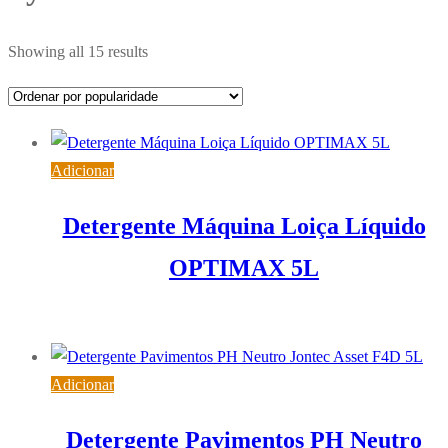
Ordenado
Showing all 15 results
por
popularidade
Adicionar
Detergente Máquina Loiça Líquido
OPTIMAX 5L
18,60
€
IVA inc. (
15,12
€
)
Adicionar
Detergente Pavimentos PH Neutro