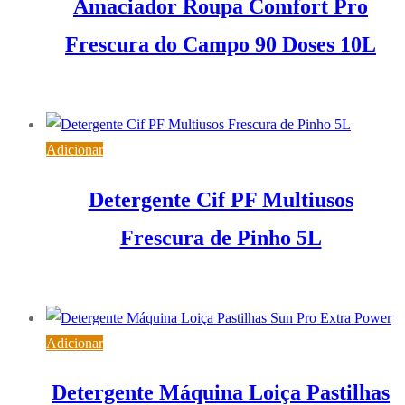
Amaciador Roupa Comfort Pro
Frescura do Campo 90 Doses 10L
22,26
€
IVA inc. (
18,10
€
)
Adicionar
Detergente Cif PF Multiusos
Frescura de Pinho 5L
15,03
€
IVA inc. (
12,22
€
)
Adicionar
Detergente Máquina Loiça Pastilhas