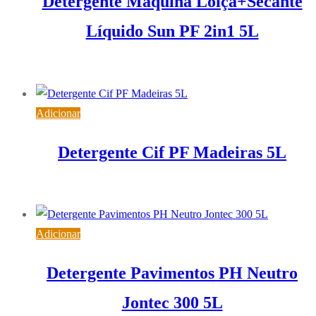
Detergente Máquina Loiça+Secante
Líquido Sun PF 2in1 5L
28,29
€
IVA inc. (
23,00
€
)
Adicionar
Detergente Cif PF Madeiras 5L
18,45
€
IVA inc. (
15,00
€
)
Adicionar
Detergente Pavimentos PH Neutro
Jontec 300 5L