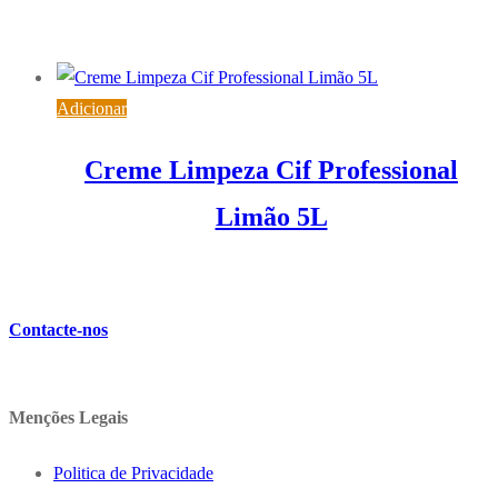
38,87
€
IVA inc. (
31,60
€
)
Adicionar
Creme Limpeza Cif Professional
Limão 5L
25,33
€
IVA inc. (
20,59
€
)
Contacte-nos
Menções Legais
Politica de Privacidade