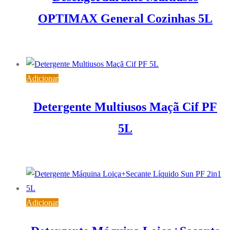
OPTIMAX General Cozinhas 5L
13,57
€
IVA inc. (
11,03
€
)
Adicionar
Detergente Multiusos Maçã Cif PF
5L
14,27
€
IVA inc. (
11,60
€
)
Adicionar