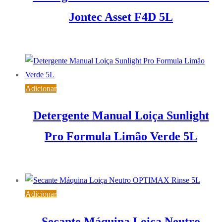
Jontec Asset F4D 5L
22,91
€
IVA inc. (
18,63
€
)
Adicionar
Detergente Manual Loiça Sunlight
Pro Formula Limão Verde 5L
14,29
€
IVA inc. (
11,62
€
)
Adicionar
Secante Máquina Loiça Neutro