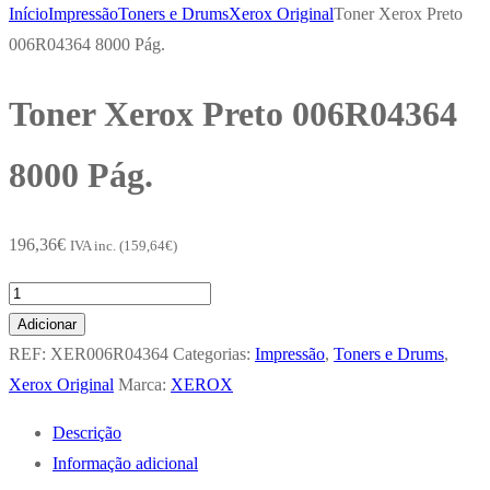
Início
Impressão
Toners e Drums
Xerox Original
Toner Xerox Preto
006R04364 8000 Pág.
Toner Xerox Preto 006R04364
8000 Pág.
196,36
€
IVA inc. (
159,64
€
)
Quantidade
de
Adicionar
Toner
REF:
XER006R04364
Categorias:
Impressão
,
Toners e Drums
,
Xerox
Xerox Original
Marca:
XEROX
Preto
Descrição
006R04364
Informação adicional
8000