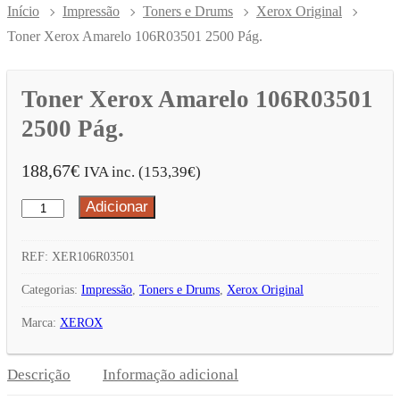
Início
Impressão
Toners e Drums
Xerox Original
Toner Xerox Amarelo 106R03501 2500 Pág.
Toner Xerox Amarelo 106R03501
2500 Pág.
188,67
€
IVA inc. (
153,39
€
)
Adicionar
Quantidade
de
Toner
REF:
XER106R03501
Xerox
Categorias:
Impressão
,
Toners e Drums
,
Xerox Original
Amarelo
Marca:
XEROX
106R03501
2500
Descrição
Informação adicional
Pág.