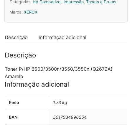
Categorias:
Hp Compativel
,
Impressão
,
Toners e Drums
HP
Marca:
XEROX
309A
Amarelo
Q2672A
4000
Descrição
Informação adicional
Pág.
Descrição
Toner P/HP 3500/3500n/3550/3550n (Q2672A)
Amarelo
Informação adicional
Peso
1,73 kg
EAN
5017534996254