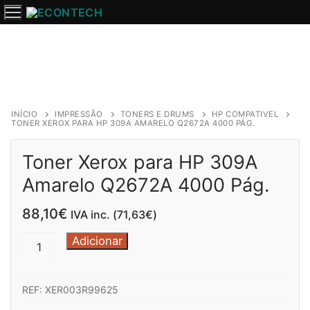
Saltar
para
o
conteúdo
INÍCIO
IMPRESSÃO
TONERS E DRUMS
HP COMPATIVEL
TONER XEROX PARA HP 309A AMARELO Q2672A 4000 PÁG.
Toner Xerox para HP 309A
Amarelo Q2672A 4000 Pág.
88,10
€
IVA inc. (
71,63
€
)
Quantidade
Adicionar
de
Toner
REF:
XER003R99625
Xerox
para