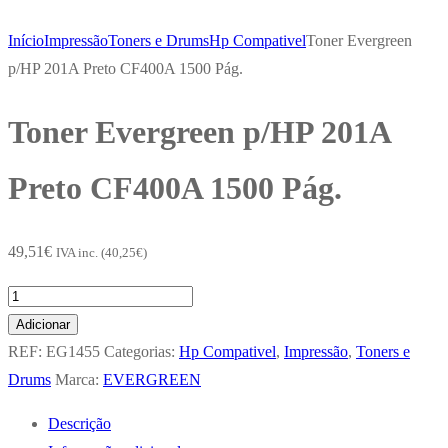
Início
Impressão
Toners e Drums
Hp Compativel
Toner Evergreen
p/HP 201A Preto CF400A 1500 Pág.
Toner Evergreen p/HP 201A
Preto CF400A 1500 Pág.
49,51
€
IVA inc. (
40,25
€
)
Quantidade
de
Adicionar
Toner
REF:
EG1455
Categorias:
Hp Compativel
,
Impressão
,
Toners e
Evergreen
Drums
Marca:
EVERGREEN
p/HP
Descrição
201A