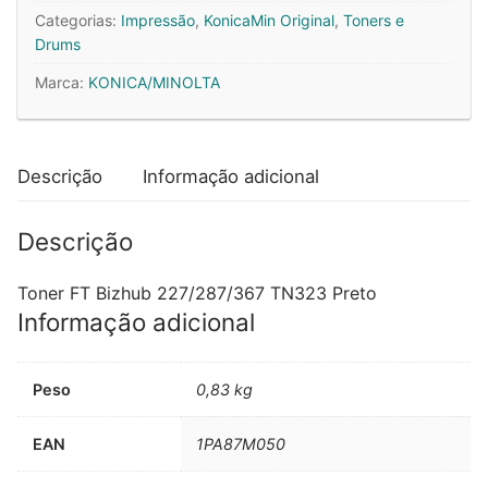
Minolta
Categorias:
Impressão
,
KonicaMin Original
,
Toners e
TN323
Drums
Preto
Marca:
KONICA/MINOLTA
A87M050
23000
Pág.
Descrição
Informação adicional
Descrição
Toner FT Bizhub 227/287/367 TN323 Preto
Informação adicional
Peso
0,83 kg
EAN
1PA87M050