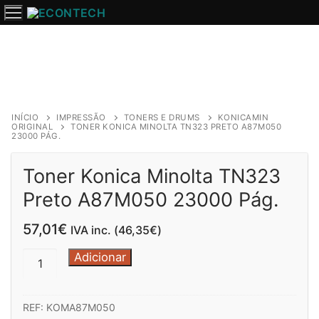
Saltar
para
o
conteúdo
INÍCIO
IMPRESSÃO
TONERS E DRUMS
KONICAMIN
ORIGINAL
TONER KONICA MINOLTA TN323 PRETO A87M050
23000 PÁG.
Toner Konica Minolta TN323
Preto A87M050 23000 Pág.
57,01
€
IVA inc. (
46,35
€
)
Quantidade
Adicionar
de
Toner
REF:
KOMA87M050
Konica