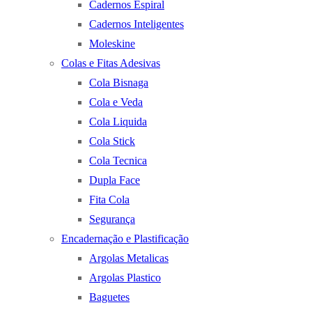
Cadernos Espiral
Cadernos Inteligentes
Moleskine
Colas e Fitas Adesivas
Cola Bisnaga
Cola e Veda
Cola Liquida
Cola Stick
Cola Tecnica
Dupla Face
Fita Cola
Segurança
Encadernação e Plastificação
Argolas Metalicas
Argolas Plastico
Baguetes