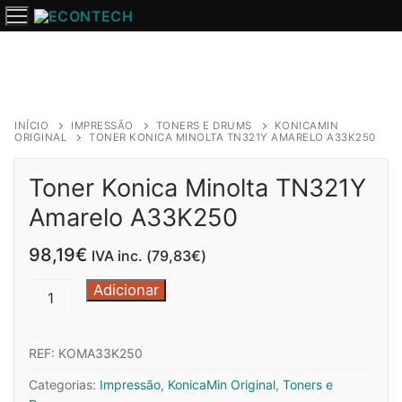
Saltar
para
o
conteúdo
INÍCIO
IMPRESSÃO
TONERS E DRUMS
KONICAMIN
ORIGINAL
TONER KONICA MINOLTA TN321Y AMARELO A33K250
Toner Konica Minolta TN321Y
Amarelo A33K250
98,19
€
IVA inc. (
79,83
€
)
Quantidade
Adicionar
de
Toner
REF:
KOMA33K250
Konica
Minolta
Categorias:
Impressão
,
KonicaMin Original
,
Toners e
TN321Y