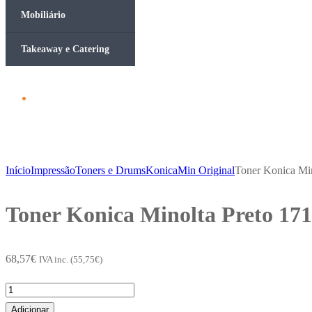
Mobiliário
Takeaway e Catering
Início
Impressão
Toners e Drums
KonicaMin Original
Toner Konica Mi
Toner Konica Minolta Preto 171
68,57
€
IVA inc. (
55,75
€
)
Quantidade
de
Adicionar