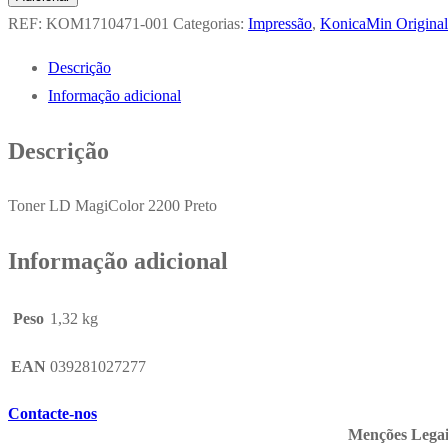
Toner
REF:
KOM1710471-001
Categorias:
Impressão
,
KonicaMin Original
Konica
Descrição
Minolta
Informação adicional
Preto
1710471-
Descrição
001
6000
Toner LD MagiColor 2200 Preto
Pág.
Informação adicional
Peso
1,32 kg
EAN
039281027277
Contacte-nos
Menções Legai