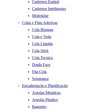
Cadernos Espiral
Cadernos Inteligentes
Moleskine
Colas e Fitas Adesivas
Cola Bisnaga
Cola e Veda
Cola Liquida
Cola Stick
Cola Tecnica
Dupla Face
Fita Cola
Segurança
Encadernação e Plastificação
Argolas Metalicas
Argolas Plastico
Baguetes