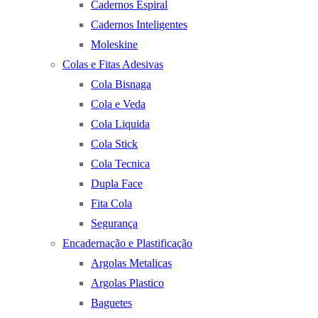
Cadernos Espiral
Cadernos Inteligentes
Moleskine
Colas e Fitas Adesivas
Cola Bisnaga
Cola e Veda
Cola Liquida
Cola Stick
Cola Tecnica
Dupla Face
Fita Cola
Segurança
Encadernação e Plastificação
Argolas Metalicas
Argolas Plastico
Baguetes