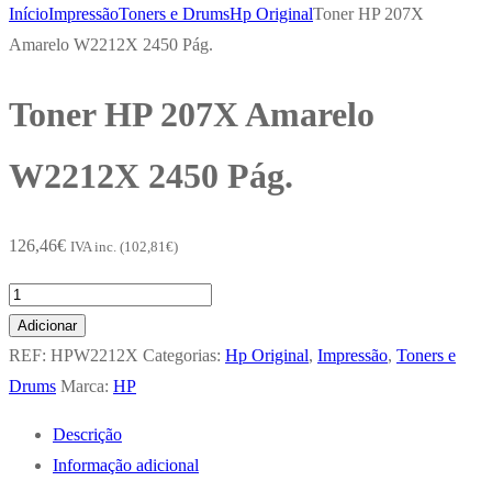
Início
Impressão
Toners e Drums
Hp Original
Toner HP 207X
Amarelo W2212X 2450 Pág.
Toner HP 207X Amarelo
W2212X 2450 Pág.
126,46
€
IVA inc. (
102,81
€
)
Quantidade
de
Adicionar
Toner
REF:
HPW2212X
Categorias:
Hp Original
,
Impressão
,
Toners e
HP
Drums
Marca:
HP
207X
Descrição
Amarelo
Informação adicional
W2212X