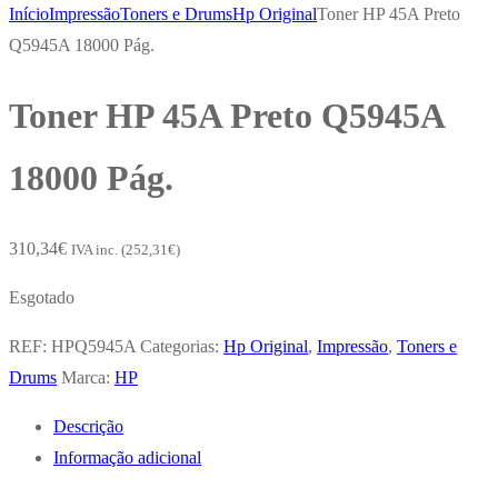
Início
Impressão
Toners e Drums
Hp Original
Toner HP 45A Preto
Q5945A 18000 Pág.
Toner HP 45A Preto Q5945A
18000 Pág.
310,34
€
IVA inc. (
252,31
€
)
Esgotado
REF:
HPQ5945A
Categorias:
Hp Original
,
Impressão
,
Toners e
Drums
Marca:
HP
Descrição
Informação adicional