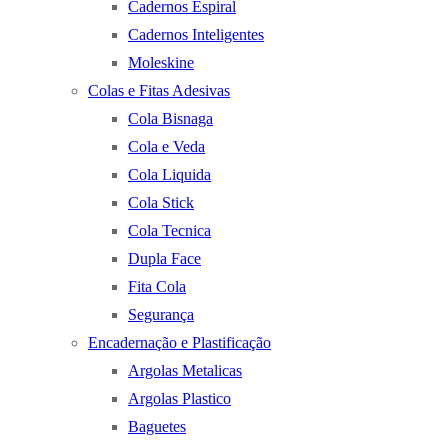
Cadernos Espiral
Cadernos Inteligentes
Moleskine
Colas e Fitas Adesivas
Cola Bisnaga
Cola e Veda
Cola Liquida
Cola Stick
Cola Tecnica
Dupla Face
Fita Cola
Segurança
Encadernação e Plastificação
Argolas Metalicas
Argolas Plastico
Baguetes