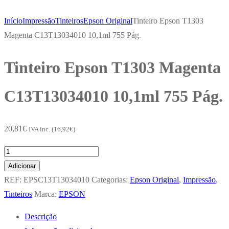
Início
Impressão
Tinteiros
Epson Original
Tinteiro Epson T1303
Magenta C13T13034010 10,1ml 755 Pág.
Tinteiro Epson T1303 Magenta
C13T13034010 10,1ml 755 Pág.
20,81
€
IVA inc. (
16,92
€
)
Quantidade
de
Adicionar
Tinteiro
REF:
EPSC13T13034010
Categorias:
Epson Original
,
Impressão
,
Epson
Tinteiros
Marca:
EPSON
T1303
Descrição
Magenta