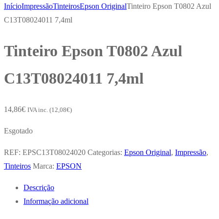
Início
Impressão
Tinteiros
Epson Original
Tinteiro Epson T0802 Azul
C13T08024011 7,4ml
Tinteiro Epson T0802 Azul
C13T08024011 7,4ml
14,86
€
IVA inc. (
12,08
€
)
Esgotado
REF:
EPSC13T08024020
Categorias:
Epson Original
,
Impressão
,
Tinteiros
Marca:
EPSON
Descrição
Informação adicional