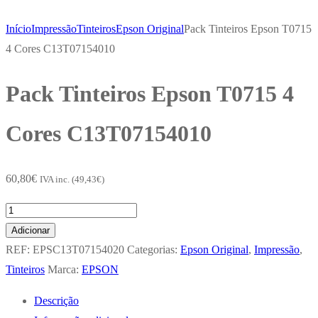
Início
Impressão
Tinteiros
Epson Original
Pack Tinteiros Epson T0715
4 Cores C13T07154010
Pack Tinteiros Epson T0715 4
Cores C13T07154010
60,80
€
IVA inc. (
49,43
€
)
Quantidade
de
Adicionar
Pack
REF:
EPSC13T07154020
Categorias:
Epson Original
,
Impressão
,
Tinteiros
Tinteiros
Marca:
EPSON
Epson
Descrição
T0715