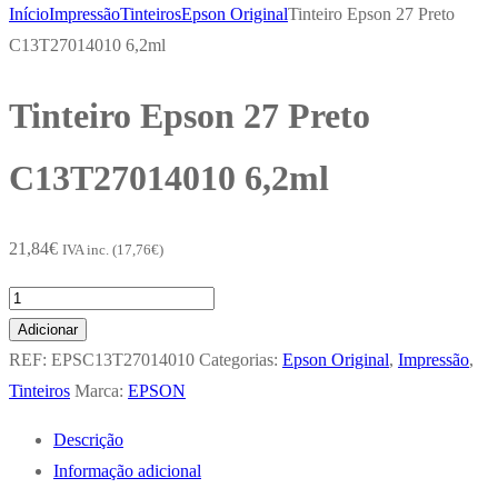
Início
Impressão
Tinteiros
Epson Original
Tinteiro Epson 27 Preto
C13T27014010 6,2ml
Tinteiro Epson 27 Preto
C13T27014010 6,2ml
21,84
€
IVA inc. (
17,76
€
)
Quantidade
de
Adicionar
Tinteiro
REF:
EPSC13T27014010
Categorias:
Epson Original
,
Impressão
,
Epson
Tinteiros
Marca:
EPSON
27
Descrição
Preto
Informação adicional
C13T27014010