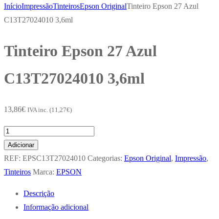
Início
Impressão
Tinteiros
Epson Original
Tinteiro Epson 27 Azul
C13T27024010 3,6ml
Tinteiro Epson 27 Azul
C13T27024010 3,6ml
13,86
€
IVA inc. (
11,27
€
)
Quantidade
de
Adicionar
Tinteiro
REF:
EPSC13T27024010
Categorias:
Epson Original
,
Impressão
,
Epson
Tinteiros
Marca:
EPSON
27
Descrição
Azul
Informação adicional
C13T27024010