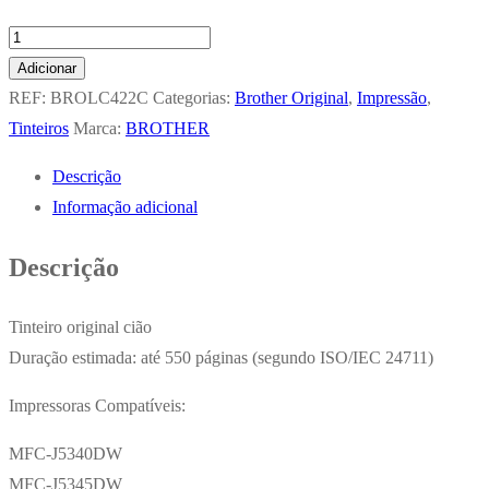
Quantidade
de
Adicionar
Tinteiro
REF:
BROLC422C
Categorias:
Brother Original
,
Impressão
,
Brother
Tinteiros
Marca:
BROTHER
LC422C
Descrição
Azul
Informação adicional
550
Pág.
Descrição
Tinteiro original cião
Duração estimada: até 550 páginas (segundo ISO/IEC 24711)
Impressoras Compatíveis:
MFC-J5340DW
MFC-J5345DW